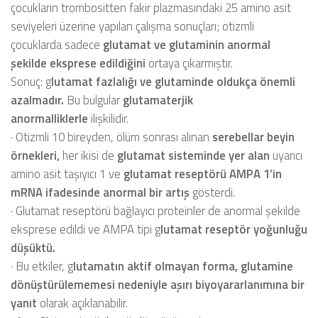
çocukların trombositten fakir plazmasındaki 25 amino asit
seviyeleri üzerine yapılan çalışma sonuçları; otizmli
çocuklarda sadece
glutamat ve glutaminin anormal
şekilde eksprese edildiğini
ortaya çıkarmıştır.
Sonuç:
g
lutamat fazlalığı ve glutaminde oldukça önemli
azalmadır.
Bu bulgular
glutamaterjik
anormalliklerle
ilişkilidir.
·
Otizmli 10 bireyden, ölüm sonrası alınan
serebellar beyin
örnekleri,
her ikisi de
glutamat sisteminde yer alan
uyarıcı
amino asit taşıyıcı 1 ve
glutamat reseptörü AMPA 1’in
mRNA ifadesinde anormal bir artış
gösterdi.
·
Glutamat reseptörü bağlayıcı proteinler de anormal şekilde
eksprese edildi ve AMPA tipi
g
lutamat reseptör yoğunluğu
düşüktü.
·
Bu etkiler,
g
lutamatın aktif olmayan forma, glutamine
dönüştürülememesi nedeniyle aşırı biyoyararlanımına bir
yanıt
olarak açıklanabilir.