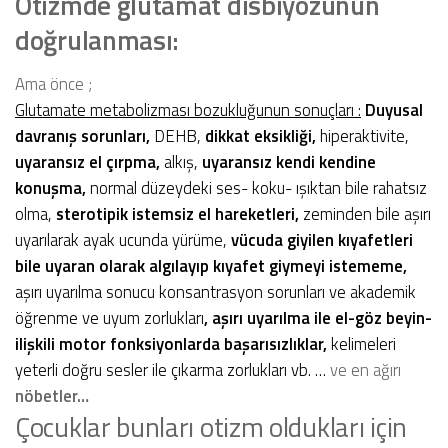
Otizmde glutamat disbiyozunun
doğrulanması:
Ama önce ;
Glutamate metabolizması bozukluğunun sonuçları :
Duyusal
davranış sorunları,
DEHB,
dikkat eksikliği,
hiperaktivite,
uyaransız el çırpma,
alkış,
uyaransız kendi kendine
konuşma,
normal düzeydeki ses- koku- ışıktan bile rahatsız
olma,
sterotipik istemsiz el hareketleri,
zeminden bile aşırı
uyarılarak ayak ucunda yürüme,
vücuda giyilen kıyafetleri
bile uyaran olarak algılayıp kıyafet giymeyi istememe,
aşırı uyarılma sonucu konsantrasyon sorunları ve akademik
öğrenme ve uyum zorlukları
, aşırı uyarılma ile el-göz beyin-
ilişkili motor fonksiyonlarda başarısızlıklar,
kelimeleri
yeterli doğru sesler ile çıkarma zorlukları vb. …
ve en ağırı
nöbetler…
Çocuklar bunları otizm oldukları için