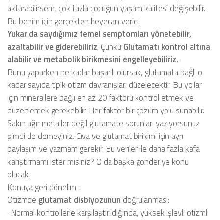
aktarabilirsem, çok fazla çocuğun yaşam kalitesi değişebilir.
Bu benim için gerçekten heyecan verici.
Yukarıda saydığımız temel semptomları yönetebilir,
azaltabilir ve giderebiliriz
.
Çünkü
Glutamatı kontrol altına
alabilir ve metabolik birikmesini engelleyebiliriz.
Bunu yaparken ne kadar başarılı olursak, glutamata bağlı o
kadar sayıda tipik otizm davranışları düzelecektir. Bu yollar
için minerallere bağlı en az 20 faktörü kontrol etmek ve
düzenlemek gerekebilir. Her faktör bir çözüm yolu sunabilir.
Sakın ağır metaller değil glutamate sorunları yazıyorsunuz
şimdi de demeyiniz. Cıva ve glutamat birikimi için ayrı
paylaşım ve yazmam gerekir. Bu veriler ile daha fazla kafa
karıştırmamı ister misiniz? O da başka gönderiye konu
olacak.
Konuya geri dönelim :
Otizmde
glutamat disbiyozunun
doğrulanması:
·
Normal kontrollerle karşılaştırıldığında, yüksek işlevli otizmli