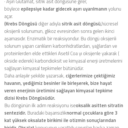
·
Aşırı Glutamat,
sitrik asit döngüsüne girer
,
böylece
epilepsiye kadar gidecek aşırı uyarılmanın
yolunu
açar.
(Krebs Döngüsü
diğer adıyla
sitrik asit döngüsü,
hücresel
oksijenli solunumun, glikoz evresinden sonra gelen ikinci
aşamasıdır. Enzimatik bir reaksiyondur. Bu döngü oksijenli
solunum yapan canlıların karbonhidratlardan, yağlardan ve
proteinlerden elde ettikleri Asetil Coa yı oksijenle yakarak (
okside ederek) karbondioksit ve kimyasal enerji üretmelerini
sağlayan kimyasal tepkimeler bütünüdür.
Daha anlaşılır şekilde yazarsak,
ciğerlerimize çektiğimiz
havanın, yediğimiz besinler ile birleşerek, bize hayat
veren enerjinin üretimini sağlayan kimyasal tepkime
dizisi Krebs Döngüsüdür.
Bu döngünün ilk adım reaksiyonu ise
oksalik asitten sitratin
sentezidir.
Buradaki başarısızlık
normal çocuklara göre 3
kat yüksek oksalate birikimi ile otizmin sonuçlarından
biridir. Oksalat
konusunun yarattığı sorunları başka zaman