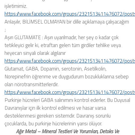
işletimimiz.
https://www.facebook.com/groups/2321513411476072/pos
Anlaşılır, BİLİMSEL OLMAYAN bir dille açıklamaya çalışacağım
;
Aşırı GLUTAMATE : Aşırı uyarılmadır, her şey o kadar çok
tetikleyici gelir ki, etraftan gelen tüm girdiler tehlike veya
heyecan sinyali olarak algılanır
https://www.facebook.com/groups/2321513411476072/pos
Glutamat, GABA, Dopamin, serotonin, Asetilkolin,
Norepinefrin öğrenme ve duygudurum bozukluklarına sebep
olan nörotransmitterlerdir.
https://www.facebook.com/groups/2321513411476072/pos
Purkinje hücreleri GABA salınımını kontrol ederler. Bu Duyusal
Davranışlar için ilk kontrol edilmesi ve hasar varsa
desteklenmesi gereken sistemdir. Davranış sorunlu
çocuklarda, bu purkinje hücrelerinin yarısı ölüyor.
Ağır Metal – Mineral Testleri Ve Yorumları, Detoks Ve