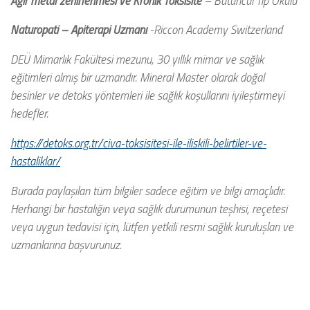
Ağır metal zehirlenmesi ve Kronik Toksisite
– Bütüncül Tıp Okulu
Naturopati – Apiterapi Uzmanı
-Riccon Academy Switzerland
DEÜ Mimarlık Fakültesi mezunu, 30 yıllık mimar ve sağlık
eğitimleri almış bir uzmandır. Mineral Master olarak doğal
besinler ve detoks yöntemleri ile sağlık koşullarını iyileştirmeyi
hedefler.
https://detoks.org.tr/civa-toksisitesi-ile-iliskili-belirtiler-ve-
hastaliklar/
Burada paylaşılan tüm bilgiler sadece eğitim ve bilgi amaçlıdır.
Herhangi bir hastalığın veya sağlık durumunun teşhisi, reçetesi
veya uygun tedavisi için, lütfen yetkili resmi sağlık kuruluşları ve
uzmanlarına başvurunuz.