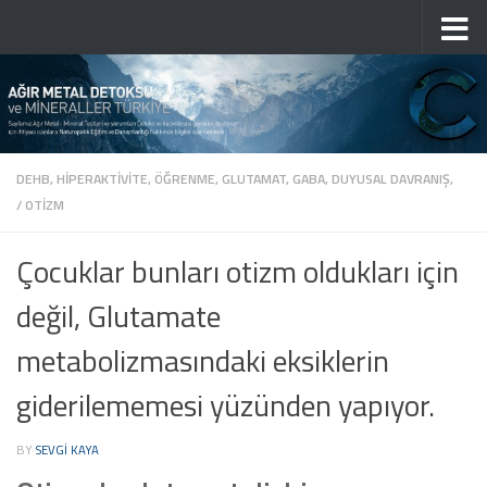
Skip to content
DEHB, HIPERAKTIVITE, ÖĞRENME, GLUTAMAT, GABA, DUYUSAL DAVRANIŞ,
/
OTIZM
Çocuklar bunları otizm oldukları için
değil, Glutamate
metabolizmasındaki eksiklerin
giderilememesi yüzünden yapıyor.
BY
SEVGI KAYA