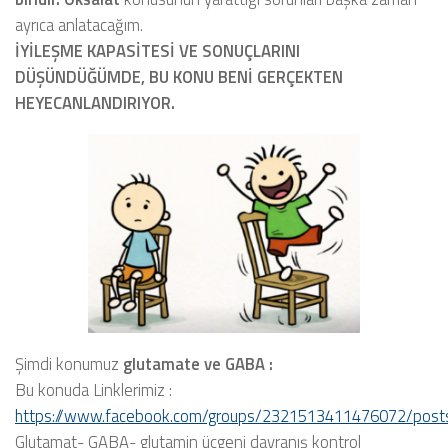
ayrıca anlatacağım.
İYİLEŞME KAPASİTESİ VE SONUÇLARINI
DÜŞÜNDÜĞÜMDE, BU KONU BENİ GERÇEKTEN
HEYECANLANDIRIYOR.
Şimdi konumuz
glutamate ve GABA :
Bu konuda Linklerimiz :
https://www.facebook.com/groups/2321513411476072/pos
Glutamat- GABA- glutamin üçgeni davranış kontrol