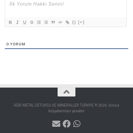
{}
[+]
0
YORUM
AĞIR METAL DETOKSU VE MİNERALLER TÜRKİYE © 2026. İzinsiz
kopyalanması yasaktır