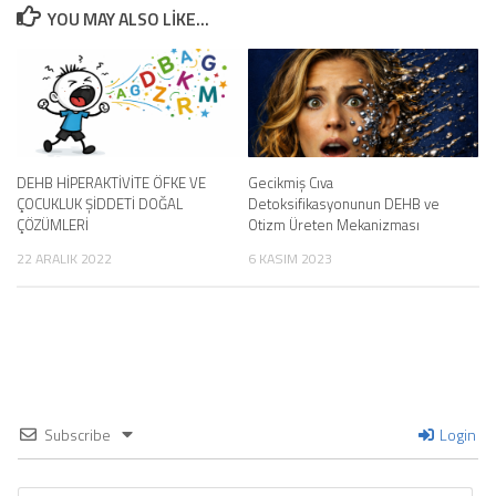
YOU MAY ALSO LIKE...
DEHB HİPERAKTİVİTE ÖFKE VE
Gecikmiş Cıva
ÇOCUKLUK ŞİDDETİ DOĞAL
Detoksifikasyonunun DEHB ve
ÇÖZÜMLERİ
Otizm Üreten Mekanizması
22 ARALIK 2022
6 KASIM 2023
Subscribe
Login