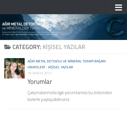
Skip to content
CATEGORY:
KIŞISEL YAZILAR
AĞIR METAL DETOKSU VE MINERAL TERAPI BAŞARI
HIKAYELERI
/
KIŞISEL YAZILAR
18 ARALIK 2021
Yorumlar
Çalışmalarımızla ilgili yorumlarınızı bu bölümden
bizlerle paylaşabilirsiniz