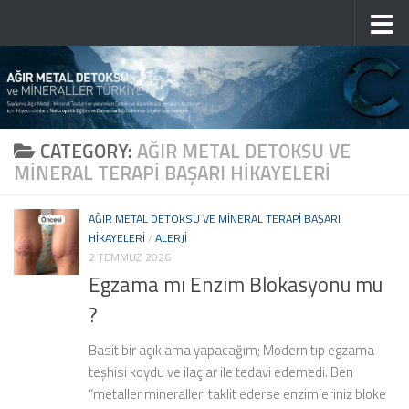
Skip to content
CATEGORY:
AĞIR METAL DETOKSU VE
MINERAL TERAPI BAŞARI HIKAYELERI
AĞIR METAL DETOKSU VE MINERAL TERAPI BAŞARI
HIKAYELERI
/
ALERJI
2 TEMMUZ 2026
Egzama mı Enzim Blokasyonu mu
?
Basit bir açıklama yapacağım; Modern tıp egzama
teşhisi koydu ve ilaçlar ile tedavi edemedi. Ben
“metaller mineralleri taklit ederse enzimleriniz bloke