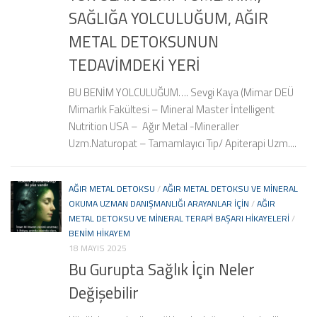
SAĞLIĞA YOLCULUĞUM, AĞIR
METAL DETOKSUNUN
TEDAVİMDEKİ YERİ
BU BENİM YOLCULUĞUM…. Sevgi Kaya (Mimar DEÜ
Mimarlık Fakültesi – Mineral Master İntelligent
Nutrition USA – Ağır Metal -Mineraller
Uzm.Naturopat – Tamamlayıcı Tıp/ Apiterapi Uzm....
AĞIR METAL DETOKSU
/
AĞIR METAL DETOKSU VE MINERAL
OKUMA UZMAN DANIŞMANLIĞI ARAYANLAR IÇIN
/
AĞIR
METAL DETOKSU VE MINERAL TERAPI BAŞARI HIKAYELERI
/
BENIM HIKAYEM
18 MAYIS 2025
Bu Gurupta Sağlık İçin Neler
Değişebilir