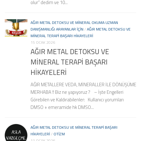
olur” dedim ve 10...
AĞIR METAL DETOKSU VE MINERAL OKUMA UZMAN
DANIŞMANLIĞI ARAYANLAR IÇIN
/
AĞIR METAL DETOKSU VE
MINERAL TERAPI BAŞARI HIKAYELERI
15 OCAK 2026
AĞIR METAL DETOKSU VE
MİNERAL TERAPİ BAŞARI
HİKAYELERİ
AĞIR METALLERE VEDA, MİNERALLER İLE DÖNÜŞÜME
MERHABA !! Biz ne yapıyoruz ? – İşte Engelleri
Görebilen ve Kaldırabilenler: Kullanıcı yorumları
DMSO + emeramide hk DMSO...
AĞIR METAL DETOKSU VE MINERAL TERAPI BAŞARI
HIKAYELERI
/
OTIZM
11 OCAK 2026