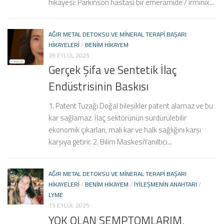
hikayesi: Parkinson hastası bir emeramide / ırmınıx...
AĞIR METAL DETOKSU VE MINERAL TERAPI BAŞARI
HIKAYELERI
/
BENIM HIKAYEM
28 EYLÜL 2025
Gerçek Şifa ve Sentetik İlaç
Endüstrisinin Baskısı
1. Patent Tuzağı Doğal bileşikler patent alamaz ve bu
kar sağlamaz. İlaç sektörünün sürdürülebilir
ekonomik çıkarları, mali kar ve halk sağlığını karşı
karşıya getirir. 2. Bilim MaskesiYanıltıcı...
AĞIR METAL DETOKSU VE MINERAL TERAPI BAŞARI
HIKAYELERI
/
BENIM HIKAYEM
/
İYILEŞMENIN ANAHTARI
/
LYME
15 EYLÜL 2025
YOK OLAN SEMPTOMLARIM,