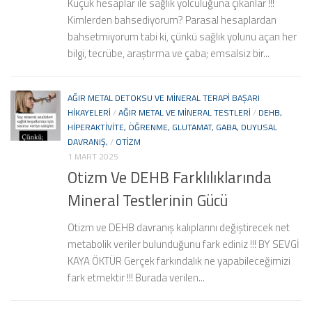
Küçük hesaplar ile sağlık yolculuğuna çıkanlar !!!
Kimlerden bahsediyorum? Parasal hesaplardan
bahsetmiyorum tabi ki, çünkü sağlık yolunu açan her
bilgi, tecrübe, araştırma ve çaba; emsalsiz bir...
AĞIR METAL DETOKSU VE MINERAL TERAPI BAŞARI
HIKAYELERI
/
AĞIR METAL VE MINERAL TESTLERI
/
DEHB,
HIPERAKTIVITE, ÖĞRENME, GLUTAMAT, GABA, DUYUSAL
DAVRANIŞ,
/
OTIZM
1 MART 2025
Otizm Ve DEHB Farklılıklarında
Mineral Testlerinin Gücü
Otizm ve DEHB davranış kalıplarını değiştirecek net
metabolik veriler bulunduğunu fark ediniz !!! BY SEVGİ
KAYA ÖKTÜR Gerçek farkındalık ne yapabileceğimizi
fark etmektir !!! Burada verilen...