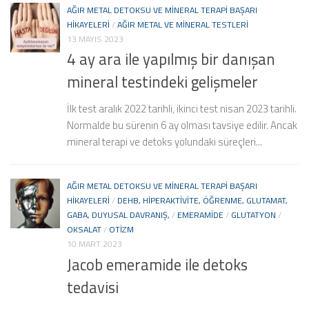
AĞIR METAL DETOKSU VE MINERAL TERAPI BAŞARI
HIKAYELERI
/
AĞIR METAL VE MINERAL TESTLERI
13 MAYIS 2023
4 ay ara ile yapılmış bir danışan
mineral testindeki gelişmeler
İlk test aralık 2022 tarihli, ikinci test nisan 2023 tarihli.
Normalde bu sürenin 6 ay olması tavsiye edilir. Ancak
mineral terapi ve detoks yolundaki süreçleri...
AĞIR METAL DETOKSU VE MINERAL TERAPI BAŞARI
HIKAYELERI
/
DEHB, HIPERAKTIVITE, ÖĞRENME, GLUTAMAT,
GABA, DUYUSAL DAVRANIŞ,
/
EMERAMIDE
/
GLUTATYON
/
OKSALAT
/
OTIZM
10 MART 2023
Jacob emeramide ile detoks
tedavisi