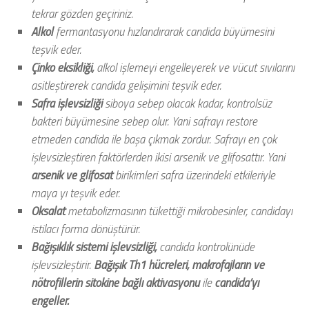
tekrar gözden geçiriniz.
Alkol
fermantasyonu hızlandırarak candida büyümesini
teşvik eder.
Çinko eksikliği,
alkol işlemeyi engelleyerek ve vücut sıvılarını
asitleştirerek candida gelişimini teşvik eder.
Safra işlevsizliği
siboya sebep olacak kadar, kontrolsüz
bakteri büyümesine sebep olur. Yani safrayı restore
etmeden candida ile başa çıkmak zordur. Safrayı en çok
işlevsizleştiren faktörlerden ikisi arsenik ve glifosattır. Yani
arsenik ve glifosat
birikimleri safra üzerindeki etkileriyle
maya yı teşvik eder.
Oksalat
metabolizmasının tükettiği mikrobesinler, candidayı
istilacı forma dönüştürür.
Bağışıklık sistemi işlevsizliği,
candida kontrolünüde
işlevsizleştirir.
Bağışık Th1 hücreleri, makrofajların ve
nötrofillerin sitokine bağlı aktivasyonu
ile
candida’yı
engeller.