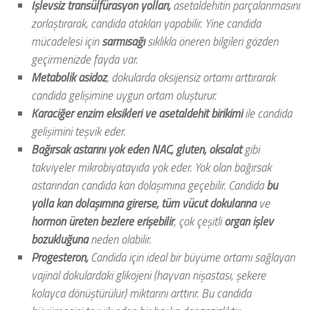
İşlevsiz transülfürasyon yolları,
asetaldehitin parçalanmasını
zorlaştırarak, candida atakları yapabilir. Yine candida
mücadelesi için
sarmısağı
sıklıkla öneren bilgileri gözden
geçirmenizde fayda var.
Metabolik asidoz
, dokularda oksijensiz ortamı arttırarak
candida gelişimine uygun ortam oluşturur.
Karaciğer enzim eksikleri ve asetaldehit birikimi
ile candida
gelişimini teşvik eder.
Bağırsak astarını yok eden NAC, gluten, oksalat
gibi
takviyeler mikrobiyatayıda yok eder. Yok olan bağırsak
astarından candida kan dolaşımına geçebilir.
Candida
bu
yolla kan dolaşımına girerse, tüm vücut dokularına
ve
hormon üreten bezlere erişebilir
, çok çeşitli
organ işlev
bozukluğuna
neden olabilir
.
Progesteron,
Candida için ideal bir büyüme ortamı sağlayan
vajinal dokulardaki glikojeni (hayvan nişastası, şekere
kolayca dönüştürülür) miktarını arttırır. Bu candida