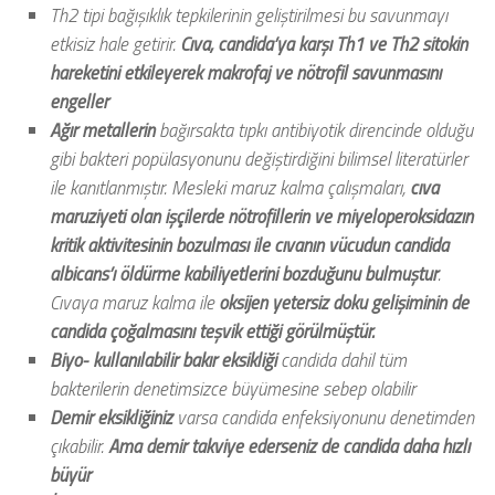
Th2 tipi bağışıklık tepkilerinin geliştirilmesi bu savunmayı
etkisiz hale getirir.
Cıva, candida’ya karşı Th1 ve Th2 sitokin
hareketini etkileyerek makrofaj ve nötrofil savunmasını
engeller
Ağır metallerin
bağırsakta tıpkı antibiyotik direncinde olduğu
gibi bakteri popülasyonunu değiştirdiğini bilimsel literatürler
ile kanıtlanmıştır.
Mesleki maruz kalma çalışmaları,
cıva
maruziyeti olan işçilerde nötrofillerin ve miyeloperoksidazın
kritik aktivitesinin bozulması ile cıvanın vücudun candida
albicans’ı öldürme kabiliyetlerini bozduğunu bulmuştur
.
Cıvaya maruz kalma ile
oksijen yetersiz doku gelişiminin de
candida çoğalmasını teşvik ettiği görülmüştür.
Biyo- kullanılabilir bakır eksikliği
candida dahil tüm
bakterilerin denetimsizce büyümesine sebep olabilir
Demir eksikliğiniz
varsa candida enfeksiyonunu denetimden
çıkabilir.
Ama demir takviye ederseniz de candida daha hızlı
büyür