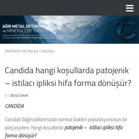
Skip to content
SINDIRIM ENZIMLER CANDIDA
Candida hangi koşullarda patojenik
– istilacı ipliksi hifa forma dönüşür?
BY
SEVGI KAYA
CANDİDA
Candida bağırsaklarımızda normal bakteri popülasyonunun bir
parçasıyken, hangi koşullarda
patojenik – istilacı ipliksi hifa
forma dönüşür?