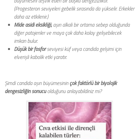
büyümesini teşvik eden bir başka dengezizliktir.
(Progesteron seviyeleri gebelik sırasında da yükselir. Erkekler
daha az etkilenir.)
Mide asidi eksikliği,
aşırı alkali bir ortama sebep olduğunda
diğer patojenler ve maya çok daha kolay gelişebilecek
imkan bulur.
Düşük bir fosfor
seviyesi küf veya candida gelşimi için
elverişli kabolik etki yaratır.
Şimdi candida aşırı büyümesinin
çok faktörlü bir biyolojik
dengesizliğin sonucu
olduğunu anlayabildiniz mi?