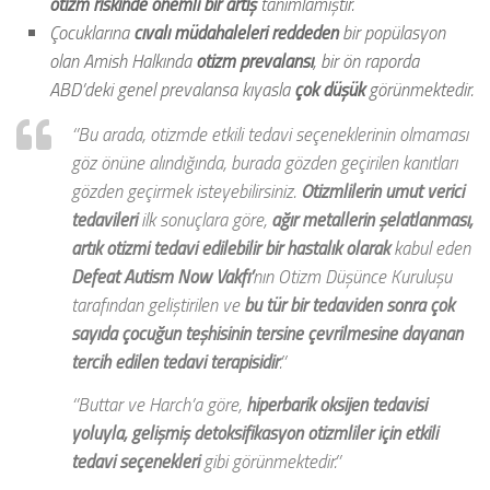
otizm riskinde önemli bir artış
tanımlamıştır.
Çocuklarına
cıvalı müdahaleleri reddeden
bir popülasyon
olan Amish Halkında
otizm prevalansı
, bir ön raporda
ABD’deki genel prevalansa kıyasla
çok düşük
görünmektedir.
‘’Bu arada, otizmde etkili tedavi seçeneklerinin olmaması
göz önüne alındığında, burada gözden geçirilen kanıtları
gözden geçirmek isteyebilirsiniz.
Otizmlilerin umut verici
tedavileri
ilk sonuçlara göre,
ağır metallerin şelatlanması,
artık otizmi tedavi edilebilir bir hastalık olarak
kabul eden
Defeat Autism Now
Vakfı’
nın Otizm Düşünce Kuruluşu
tarafından geliştirilen ve
bu tür bir tedaviden sonra çok
sayıda çocuğun teşhisinin tersine çevrilmesine dayanan
tercih edilen tedavi terapisidir
.’’
‘’Buttar ve Harch’a göre,
hiperbarik oksijen tedavisi
yoluyla,
gelişmiş detoksifikasyon otizmliler için etkili
tedavi seçenekleri
gibi görünmektedir.’’