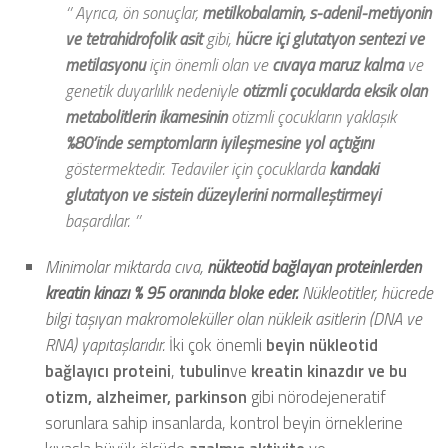
‘’ Ayrıca, ön sonuçlar,
metilkobalamin, s-adenil-metiyonin
ve tetrahidrofolik asit
gibi,
hücre içi glutatyon sentezi ve
metilasyonu
için önemli olan ve
cıvaya maruz kalma
ve
genetik duyarlılık nedeniyle
otizmli
çocuklarda eksik olan
metabolitlerin ikamesinin
otizmli çocukların yaklaşık
%80’inde
semptomların iyileşmesine yol açtığını
göstermektedir. Tedaviler için çocuklarda
kandaki
glutatyon ve sistein düzeylerini normalleştirmeyi
başardılar. ’’
Minimolar miktarda cıva,
nükteotid bağlayan proteinlerden
kreatin kinazı % 95 oranında bloke eder.
Nükleotitler, hücrede
bilgi taşıyan makromoleküller olan nükleik asitlerin (DNA ve
RNA) yapıtaşlarıdır.
İki çok önemli
beyin nükleotid
bağlayıcı proteini
,
tubulin
ve
kreatin kinazdır ve bu
otizm, alzheimer, parkinson
gibi nörodejeneratif
sorunlara sahip insanlarda,
kontrol beyin örneklerine