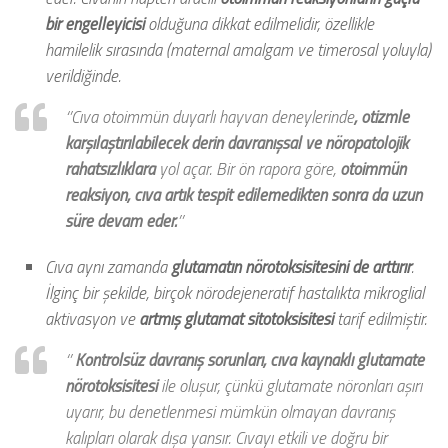
bir engelleyicisi
olduğuna dikkat edilmelidir, özellikle
hamilelik sırasında (maternal amalgam ve timerosal yoluyla)
verildiğinde.
‘’Cıva otoimmün duyarlı hayvan deneylerinde
, otizmle
karşılaştırılabilecek derin davranışsal ve nöropatolojik
rahatsızlıklara
yol açar. Bir ön rapora göre,
otoimmün
reaksiyon, cıva artık tespit edilemedikten sonra da uzun
süre devam eder.
’’
Cıva aynı zamanda
glutamatın nörotoksisitesini de arttırır
.
İlginç bir şekilde, birçok nörodejeneratif hastalıkta mikroglial
aktivasyon ve
artmış glutamat sitotoksisitesi
tarif edilmiştir.
‘’
Kontrolsüz davranış sorunları,
cıva kaynaklı glutamate
nörotoksisitesi
ile oluşur, çünkü glutamate nöronları aşırı
uyarır, bu denetlenmesi mümkün olmayan davranış
kalıpları olarak dışa yansır. Cıvayı etkili ve doğru bir