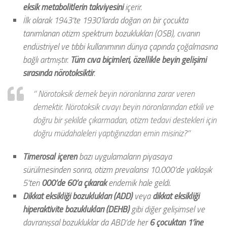
eksik metabolitlerin takviyesini
içerir.
İlk olarak 1943’te 1930’larda doğan on bir çocukta
tanımlanan otizm spektrum bozuklukları (OSB), cıvanın
endüstriyel ve tıbbi kullanımının dünya çapında çoğalmasına
bağlı artmıştır.
Tüm cıva biçimleri, özellikle beyin gelişimi
sırasında nörotoksiktir
.
‘’ Nörotoksik demek beyin nöronlarına zarar veren
demektir. Nörotoksik cıvayı beyin nöronlarından etkili ve
doğru bir şekilde çıkarmadan, otizm tedavi destekleri için
doğru müdahaleleri yaptığınızdan emin misiniz?’’
Timerosal içeren
bazı uygulamaların piyasaya
sürülmesinden sonra, otizm prevalansı 10.000’de yaklaşık
5’ten
000’de 60’a çıkarak
endemik hale geldi.
Dikkat eksikliği bozuklukları (ADD)
veya
dikkat eksikliği
hiperaktivite bozuklukları (DEHB)
gibi diğer gelişimsel ve
davranışsal bozukluklar da ABD’de her
6 çocuktan 1’ine