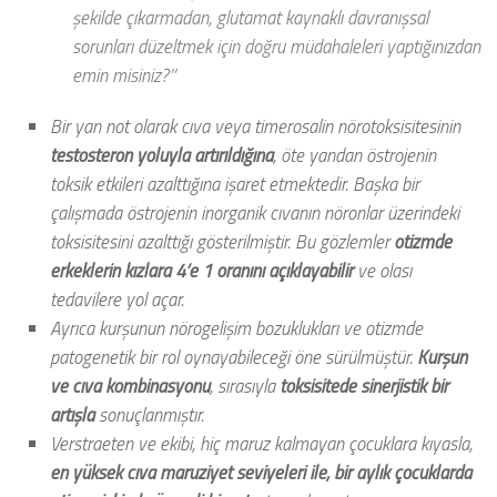
şekilde çıkarmadan, glutamat kaynaklı davranışsal
sorunları düzeltmek için doğru müdahaleleri yaptığınızdan
emin misiniz?’’
Bir yan not olarak cıva veya timerosalin nörotoksisitesinin
testosteron yoluyla artırıldığına
, öte yandan östrojenin
toksik etkileri azalttığına işaret etmektedir. Başka bir
çalışmada östrojenin inorganik cıvanın nöronlar üzerindeki
toksisitesini azalttığı gösterilmiştir. Bu gözlemler
otizmde
erkeklerin kızlara 4’e 1 oranını açıklayabilir
ve olası
tedavilere yol açar.
Ayrıca kurşunun nörogelişim bozuklukları ve otizmde
patogenetik bir rol oynayabileceği öne sürülmüştür.
Kurşun
ve cıva kombinasyonu
, sırasıyla
toksisitede sinerjistik bir
artışla
sonuçlanmıştır.
Verstraeten ve ekibi, hiç maruz kalmayan çocuklara kıyasla,
en yüksek cıva maruziyet seviyeleri ile, bir aylık çocuklarda