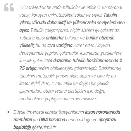
‘’ Cıva/Merkür beyinde tübülinler ile etkileşir ve nöronal
yapıyı koruyan mikrotübülleri söker ve sıyırır.
Tubulin
yıkımı, vücudu daha aktif ve yüksek zeka seviyelerinden
ayırır.
Tubulin çalışmıyorsa, hiçbir sistem iyi çalışamaz.
Tubuline karşı
antikorlar
bulunur ve
bunlar otizmde
yükselir,
bu da
cıva varlığına
işaret eder. Hayvan
deneylerinde yapılan çalışmalar, insanlarda görülenlere
karşılık gelen
cıva dozlarının tubulin baskılanmasında %
75 artışa
neden olabileceğini göstermiştir. Baskılanmış
tubulinin metabolik yansımaları, otizm ve cıva ile bu
kadar ilişkiliyken, cıvayı etkili ve doğru bir şekilde
çıkarmadan, otizm tedavi destekleri için doğru
müdahaleleri yaptığınızdan emin misiniz?’’
Düşük timerosal konsantrasyonlarının
insan nöronlarında
membran
ve
DNA hasarına
neden olduğu ve
apoptozu
başlattığı
gösterilmiştir.