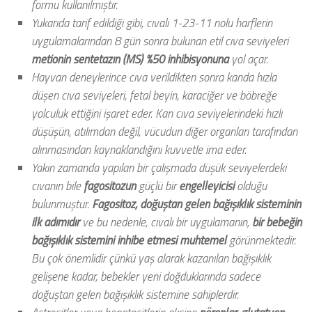
formu kullanılmıştır.
Yukarıda tarif edildiği gibi, cıvalı 1-23-11 nolu harflerin
uygulamalarından 8 gün sonra bulunan etil cıva seviyeleri
metionin sentetazın (MS) %50 inhibisyonuna
yol açar.
Hayvan deneylerince cıva verildikten sonra kanda hızla
düşen cıva seviyeleri, fetal beyin, karaciğer ve böbreğe
yolculuk ettiğini işaret eder. Kan cıva seviyelerindeki hızlı
düşüşün, atılımdan değil, vücudun diğer organları tarafından
alınmasından kaynaklandığını kuvvetle ima eder.
Yakın zamanda yapılan bir çalışmada düşük seviyelerdeki
cıvanın bile
fagositozun
güçlü bir
engelleyicisi
olduğu
bulunmuştur.
Fagositoz, doğuştan gelen bağışıklık sisteminin
ilk adımıdır
ve bu nedenle, cıvalı bir uygulamanın,
bir bebeğin
bağışıklık sistemini inhibe etmesi muhtemel
görünmektedir.
Bu çok önemlidir çünkü yaş alarak kazanılan bağışıklık
gelişene kadar, bebekler yeni doğduklarında sadece
doğuştan gelen bağışıklık sistemine sahiplerdir.