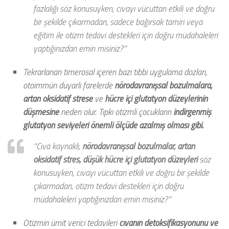
fazlalığı söz konusuyken, cıvayı vücuttan etkili ve doğru
bir şekilde çıkarmadan, sadece bağırsak tamiri veya
eğitim ile otizm tedavi destekleri için doğru müdahaleleri
yaptığınızdan emin misiniz?’’
Tekrarlanan timerosal içeren bazı tıbbi uygulama dozları,
otoimmün duyarlı farelerde
nörodavranışsal bozulmalara,
artan oksidatif strese
ve
hücre içi glutatyon düzeylerinin
düşmesine
neden olur. Tıpkı otizmli çocukların
indirgenmiş
glutatyon seviyeleri önemli ölçüde azalmış olması gibi.
‘’Cıva kaynaklı,
nörodavranışsal bozulmalar, artan
oksidatif stres, düşük hücre içi glutatyon düzeyleri
söz
konusuyken, cıvayı vücuttan etkili ve doğru bir şekilde
çıkarmadan, otizm tedavi destekleri için doğru
müdahaleleri yaptığınızdan emin misiniz?’’
Otizmin ümit verici tedavileri
cıvanın detoksifikasyonunu ve