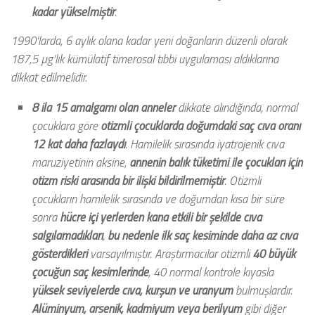
kadar yükselmiştir
.
1990’larda, 6 aylık olana kadar yeni doğanların düzenli olarak
187,5 µg’lık kümülatif timerosal tıbbi uygulaması aldıklarına
dikkat edilmelidir.
8 ila 15 amalgamı olan anneler
dikkate alındığında, normal
çocuklara göre
otizmli çocuklarda doğumdaki saç cıva oranı
12 kat daha fazlaydı
. Hamilelik sırasında iyatrojenik cıva
maruziyetinin aksine,
annenin balık tüketimi ile çocukları için
otizm riski arasında bir ilişki bildirilmemiştir
. Otizmli
çocukların hamilelik sırasında ve doğumdan kısa bir süre
sonra
hücre içi yerlerden kana etkili bir şekilde cıva
salgılamadıkları
,
bu nedenle ilk saç kesiminde daha az cıva
gösterdikleri
varsayılmıştır. Araştırmacılar otizmli
40 büyük
çocuğun saç kesimlerinde
, 40 normal kontrole kıyasla
yüksek seviyelerde cıva, kurşun ve uranyum
bulmuşlardır.
Alüminyum, arsenik, kadmiyum veya berilyum
gibi diğer