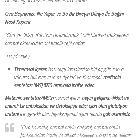
Düzeleceğini Düşünenler Mutlaka Okumalı
Cıva Beynimize Ne Yapar Ve Bu Bir Bireyin Dünya İle Bağını
Nasıl Koparır
”Cıva Ve Otizm Kanıtları Hızlandırmak ” adlı bilimsel makaleden
normal okuyucuları anlayabileceği notlar :
-Boyd Haley
Timerosal içeren
bazı uygulamalardan birkaç gün sonra
vücutta bulunan cıva seviyeleri ve timerosal,
metionin
sentetazı (MS) %50 oranında inhibe eder.
Metionin sentetaz/MS’in
normal işlevi,
beyin gelişimi, dikkat ve
önemli bir antioksidan ve detoksifiye edici ajan olan glutatyon
üretimi
için gerekli olan biyokimyasal aşamalarda
çok önemlidir.
‘’Cıva kaynaklı, normal beyin gelişimi, normal beyin
fonksiyonları kaybı ve dikkat eksiklikleri, bazen de dikkat