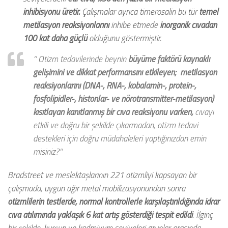
inhibisyonu üretir.
Çalışmalar ayrıca timerosalin bu tür
temel
metilasyon reaksiyonlarını
inhibe etmede
inorganik cıvadan
100 kat daha güçlü
olduğunu göstermiştir.
‘’ Otizm tedavilerinde beynin
büyüme faktörü kaynaklı
gelişimini ve dikkat performansını etkileyen; metilasyon
reaksiyonlarını (DNA-, RNA-, kobalamin-, protein-,
fosfolipidler-, histonlar- ve nörotransmitter-metilasyon)
kısıtlayan kanıtlanmış bir cıva reaksiyonu varken,
cıvayı
etkili ve doğru bir şekilde çıkarmadan, otizm tedavi
destekleri için doğru müdahaleleri yaptığınızdan emin
misiniz?’’
Bradstreet ve meslektaşlarının 221 otizmliyi kapsayan bir
çalışmada, uygun ağır metal mobilizasyonundan sonra
otizmlilerin testlerde, normal kontrollerle karşılaştırıldığında idrar
cıva atılımında yaklaşık 6 kat artış gösterdiği tespit edildi
. İlginç
bir şekilde, kurşun ve kadmiyum seviyeleri gruplar arasında