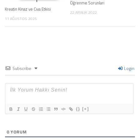
Öğrenme Sorunları
Kreatin Kinaz ve Cıva Etkisi
22 ARALIK 2022
11 AĞUSTOS 2025
Subscribe
Login
{}
[+]
0
YORUM