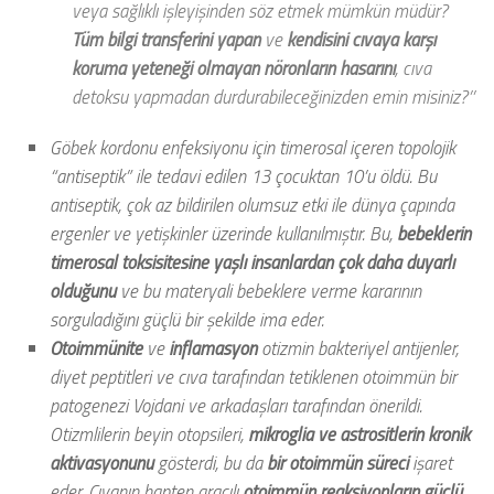
veya sağlıklı işleyişinden söz etmek mümkün müdür?
Tüm bilgi transferini yapan
ve
kendisini cıvaya karşı
koruma yeteneği olmayan
nöronların hasarını
, cıva
detoksu yapmadan durdurabileceğinizden emin misiniz?’’
Göbek kordonu enfeksiyonu için timerosal içeren topolojik
“antiseptik” ile tedavi edilen 13 çocuktan 10’u öldü. Bu
antiseptik, çok az bildirilen olumsuz etki ile dünya çapında
ergenler ve yetişkinler üzerinde kullanılmıştır. Bu,
bebeklerin
timerosal toksisitesine yaşlı insanlardan çok daha duyarlı
olduğunu
ve bu materyali bebeklere verme kararının
sorguladığını güçlü bir şekilde ima eder.
Otoimmünite
ve
inflamasyon
otizmin bakteriyel antijenler,
diyet peptitleri ve cıva tarafından tetiklenen otoimmün bir
patogenezi Vojdani ve arkadaşları tarafından önerildi.
Otizmlilerin beyin otopsileri,
mikroglia ve astrositlerin kronik
aktivasyonunu
gösterdi, bu da
bir otoimmün süreci
işaret
eder. Cıvanın hapten aracılı
otoimmün reaksiyonların güçlü