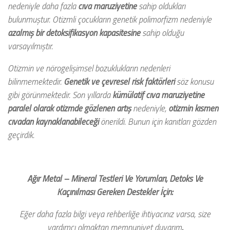
nedeniyle daha fazla
cıva maruziyetine
sahip oldukları
bulunmuştur. Otizmli çocukların genetik polimorfizm nedeniyle
azalmış bir detoksifikasyon kapasitesine
sahip olduğu
varsayılmıştır.
Otizmin ve nörogelişimsel bozuklukların nedenleri
bilinmemektedir.
Genetik ve çevresel risk faktörleri
söz konusu
gibi görünmektedir. Son yıllarda
kümülatif cıva maruziyetine
paralel olarak otizmde gözlenen artış
nedeniyle,
otizmin kısmen
cıvadan kaynaklanabileceği
önerildi. Bunun için kanıtları gözden
geçirdik.
Ağır Metal – Mineral Testleri Ve Yorumları, Detoks Ve
Kaçınılması Gereken Destekler İçin:
Eğer daha fazla bilgi veya rehberliğe ihtiyacınız varsa, size
yardımcı olmaktan memnuniyet duyarım
.