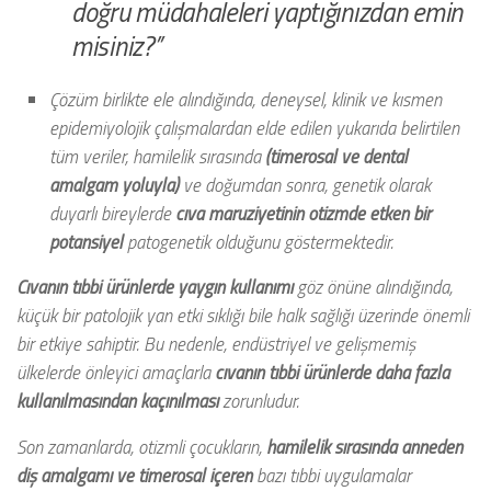
doğru müdahaleleri yaptığınızdan emin
misiniz?
’’
Çözüm birlikte ele alındığında, deneysel, klinik ve kısmen
epidemiyolojik çalışmalardan elde edilen yukarıda belirtilen
tüm veriler, hamilelik sırasında
(timerosal ve dental
amalgam yoluyla)
ve doğumdan sonra, genetik olarak
duyarlı bireylerde
cıva maruziyetinin otizmde etken bir
potansiyel
patogenetik olduğunu göstermektedir.
Cıvanın tıbbi ürünlerde yaygın kullanımı
göz önüne alındığında,
küçük bir patolojik yan etki sıklığı bile halk sağlığı üzerinde önemli
bir etkiye sahiptir. Bu nedenle, endüstriyel ve gelişmemiş
ülkelerde önleyici amaçlarla
cıvanın tıbbi ürünlerde daha fazla
kullanılmasından kaçınılması
zorunludur.
Son zamanlarda, otizmli çocukların,
hamilelik sırasında anneden
diş amalgamı ve timerosal içeren
bazı tıbbi uygulamalar