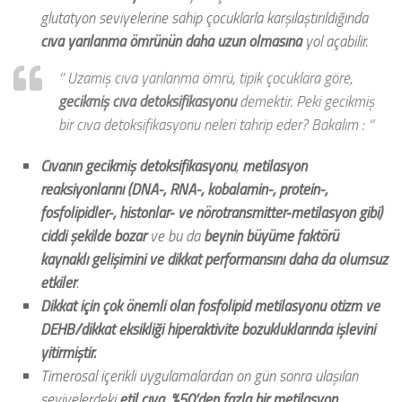
glutatyon seviyelerine sahip çocuklarla karşılaştırıldığında
cıva yarılanma ömrünün daha uzun olmasına
yol açabilir.
‘’ Uzamış cıva yarılanma ömrü, tipik çocuklara göre,
gecikmiş cıva detoksifikasyonu
demektir. Peki gecikmiş
bir cıva detoksifikasyonu neleri tahrip eder? Bakalım : ‘’
Cıvanın gecikmiş detoksifikasyonu
,
metilasyon
reaksiyonlarını (DNA-, RNA-, kobalamin-, protein-,
fosfolipidler-, histonlar- ve nörotransmitter-metilasyon gibi)
ciddi şekilde bozar
ve bu da
beynin büyüme faktörü
kaynaklı gelişimini ve dikkat performansını daha da olumsuz
etkiler
.
Dikkat için çok önemli olan fosfolipid metilasyonu
otizm ve
DEHB/dikkat eksikliği hiperaktivite bozukluklarında işlevini
yitirmiştir.
Timerosal içerikli uygulamalardan on gün sonra ulaşılan
seviyelerdeki
etil cıva,
%50’den fazla bir metilasyon