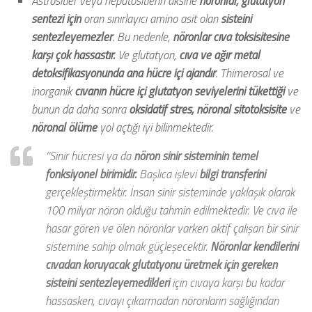
Astrositler veya hepatositlerin aksine
nöronlar, glutatyon
sentezi için
oran sınırlayıcı amino asit olan
sisteini
sentezleyemezler
. Bu nedenle,
nöronlar cıva toksisitesine
karşı
çok hassastır.
Ve glutatyon,
cıva ve ağır metal
detoksifikasyonunda ana hücre içi ajandır
. Thimerosal ve
inorganik
cıvanın hücre içi glutatyon seviyelerini tükettiği
ve
bunun da daha sonra
oksidatif stres, nöronal sitotoksisite
ve
nöronal ölüme
yol açtığı iyi bilinmektedir.
‘’Sinir hücresi ya da
nöron sinir sisteminin temel
fonksiyonel birimidir.
Başlıca işlevi
bilgi transferini
gerçekleştirmektir. İnsan sinir sisteminde yaklaşık olarak
100 milyar nöron olduğu tahmin edilmektedir. Ve cıva ile
hasar gören ve ölen nöronlar varken aktif çalışan bir sinir
sistemine sahip olmak güçleşecektir.
Nöronlar kendilerini
cıvadan koruyacak glutatyonu üretmek için gereken
sisteini sentezleyemedikleri
için cıvaya karşı bu kadar
hassasken, cıvayı çıkarmadan nöronların sağlığından