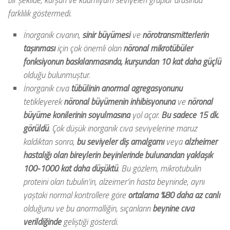
farklılık göstermedi.
İnorganik cıvanın,
sinir büyümesi
ve
nörotransmitterlerin
taşınması
için çok önemli olan
nöronal mikrotübüler
fonksiyonun baskılanmasında, kurşundan 10 kat daha güçlü
olduğu bulunmuştur.
İnorganik cıva
tübülinin anormal agregasyonunu
tetikleyerek
nöronal büyümenin inhibisyonuna
ve
nöronal
büyüme konilerinin soyulmasına
yol açar.
Bu sadece 15 dk.
görüldü
. Çok düşük inorganik cıva seviyelerine maruz
kaldıktan sonra,
bu seviyeler diş amalgamı
veya
alzheimer
hastalığı olan bireylerin beyinlerinde bulunandan yaklaşık
100-1000 kat daha düşüktü
. Bu gözlem, mikrotubulin
proteini olan tubulin’in, alzeimer’in hasta beyninde, aynı
yaştaki normal kontrollere göre
ortalama %80 daha az canlı
olduğunu ve bu anormalliğin, sıçanların
beynine cıva
verildiğinde
geliştiği gösterdi.