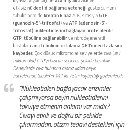
kıyasla büyük ölçüde
azalmış aktivite
ve
etkisiz
nükleotid bağlama yeteneği
gösterdi. Hem
tubulin hem de
kreatin kinaz
/CK, sırasıyla
GTP
(guanozin-5′-trifosfat
) ve
ATP (adenosin-5′-
trifosfat)
nükleotidlerini bağlayan proteinlerdir
.
GTP,
tübüline bağlanabilir
ve nörodejeneratif
hastalar
canlı tübülinin ortalama %80’inden fazlasını
kaybeder.
Çok düşük mikromolar seviyelerde cıva (
≅
1
mikromolar) GTP’yi h
ı
zl
ı
ve se
ç
ici bir
ş
ekilde bozabilir.
Deneylerde cıva buharına maruz kalan beyin
hücrelerinde tubulin’in %41 ila 75’ini kaybettiği gözlemlendi.
‘’Nükleotidleri bağlayacak enzimler
çalışmıyorsa beyin nükleotidlerini
takviye etmenin anlamı var mıdır?
Cıvayı etkili ve doğru bir şekilde
çıkarmadan, otizm tedavi destekleri için