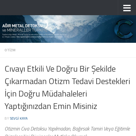
Skip to content
OTIZM
Cıvayı Etkili Ve Doğru Bir Şekilde
Çıkarmadan Otizm Tedavi Destekleri
İçin Doğru Müdahaleleri
Yaptığınızdan Emin Misiniz
BY
SEVGI KAYA
Otizmin Cıva Detoksu Yapılmadan, Bağırsak Tamiri Veya Eğitimle