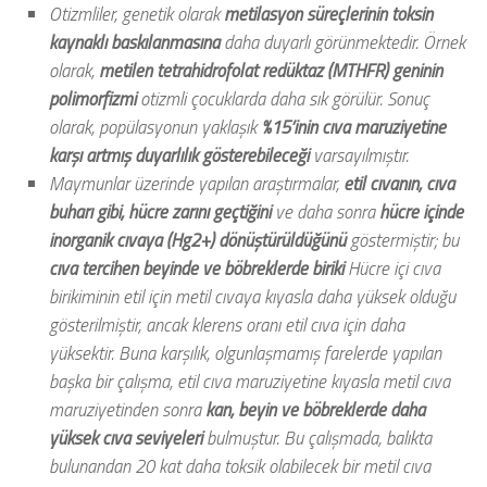
Otizmliler, genetik olarak
metilasyon süreçlerinin toksin
kaynaklı baskılanmasına
daha duyarlı görünmektedir. Örnek
olarak,
metilen tetrahidrofolat redüktaz (MTHFR) geninin
polimorfizmi
otizmli çocuklarda daha sık görülür. Sonuç
olarak, popülasyonun yaklaşık
%15’inin cıva maruziyetine
karşı artmış duyarlılık gösterebileceği
varsayılmıştır.
Maymunlar üzerinde yapılan araştırmalar,
etil cıvanın, cıva
buharı gibi, hücre zarını geçtiğini
ve daha sonra
hücre içinde
inorganik cıvaya (Hg2+) dönüştürüldüğünü
göstermiştir; bu
cıva tercihen
beyinde ve böbreklerde biriki
Hücre içi cıva
birikiminin etil için metil cıvaya kıyasla daha yüksek olduğu
gösterilmiştir, ancak klerens oranı etil cıva için daha
yüksektir. Buna karşılık, olgunlaşmamış farelerde yapılan
başka bir çalışma, etil cıva maruziyetine kıyasla metil cıva
maruziyetinden sonra
kan, beyin ve böbreklerde daha
yüksek cıva seviyeleri
bulmuştur. Bu çalışmada, balıkta
bulunandan 20 kat daha toksik olabilecek bir metil cıva