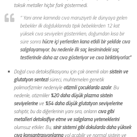
toksik metaller hiçbir fark göstermedi.
‘’ Yani anne karnında cıva maruziyeti ile dünyaya gelen
bebekler ilk doğduklarında tipik bebeklerden 12 kat
yüksek cıva seviyeleri gösterirken, doğumdan kısa bir
süre sonra
hücre içi yerlerden kana etkili bir şekilde cıva
salgılayamıyor
,
bu nedenle ilk saç kesimindeki saç
testlerinde daha az cıva gösteriyor ve cıva biriktiriyorlar.’’
Doğal cıva detoksifikasyonu için çok önemli olan
sistein ve
glutatyon sentezi
süreci, muhtemelen genetik
polimorfizmler nedeniyle
otizmli çocuklarda azalır
. Bu
nedenle, otizmliler
%20 daha düşük plazma sistein
seviyelerine
ve
%54 daha düşük glutatyon seviyelerine
sahiptir, bu da diğerlerinin yanı sıra, onların
cıva gibi
metalleri detoksifiye etme ve salgılama yeteneklerini
olumsuz etkiler. Bu,
sinir sistemi gibi dokularda daha yüksek
cıva konsantrasyonlarına
yol açabilir ve normal sistein ve