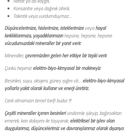
Rahat ya da kaygılı,
Konsantre veya dağınık zihinli,
Takıntılı veya vurdumduymaz…
Düşüncelerimize, hislerimize, isteklerimize
veya
hayal
kırıklıklarımıza, yaşadıklarımızın
hepsine, hepsine, hepsine
vücudumuzdaki mineraller bir yanıt verir.
Mineraller,
çevremizden gelen her etkiye bir tepki verir.
Çünkü hepimiz
elektro-biyo-kimyasal bir makineyiz
.
Besinleri, suyu, oksijeni, güneş ışığını vb…
elektro-biyo-kimyasal
yollarla yakıt olarak kullanır ve enerji üretiriz.
Canlı olmamızın temel tarifi budur !!!
Çeşitli mineraller içeren besinleri
sindirimle işleyip, bağırsaktan
emerek, kan dolaşımı ile taşıyarak;
elektriksel bir işlev olan
duygularımız, düşüncelerimiz ve davranışlarımız olarak dışarıya