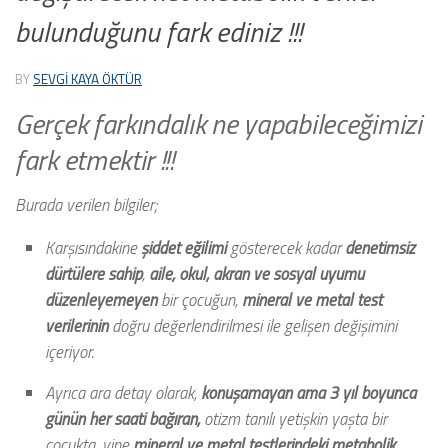
bulunduğunu fark ediniz !!!
BY
SEVGİ KAYA ÖKTÜR
Gerçek farkındalık ne yapabileceğimizi
fark etmektir !!!
Burada verilen bilgiler;
Karşısındakine
şiddet eğilimi
gösterecek kadar
denetimsiz
dürtülere sahip
,
aile, okul, akran ve sosyal uyumu
düzenleyemeyen
bir çocuğun,
mineral ve metal test
verilerinin
doğru değerlendirilmesi ile gelişen değişimini
içeriyor.
Ayrıca ara detay olarak,
konuşamayan ama 3 yıl boyunca
günün her saati bağıran,
otizm tanılı yetişkin yaşta bir
çocukta, yine
mineral ve metal testlerindeki metabolik