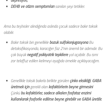
depresyon,
DEHB ve otizm semptomları
sanılan şeyi tetikler.
Ama bu teşhisler alındığında aslında çocuk sadece bakır toksik
olabilir.
Bakır toksik biri genellikle
bozuk sulfokonjugasyona
Bu
detoksifikasyonda, karaciğer faz 2’nin önemli bir adımıdır. Bu
çok büyük
negatif psikiyatrik tepkilere
yol açabilir. Bu ismi
zor telaffuz edilen kelimeyi aşağıda örnekle açıklayacağım.
Genellikle toksik bakırla birlikte görülen
çinko eksikliği
,
GABA
üretmek için
gerekli olan
kofaktörlerin beyne girmesini
Çünkü
bu kofaktörler, sadece alkalen fosfataz enzimi
kullanılarak fosforile edilirse beyne girebilir ve GABA üretilir.