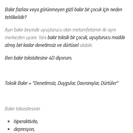
Bakır fazlası veya görünmeyen gizli bakır bir çocuk için neden
tehlikelidir?
Aşırı bakır beyinde uyuşturucu olan metamfetamin ile aynı
merkezleri uyarır. Yani
bakır toksik bir çocuk, uyuşturucu madde
almış biri kadar denetimsiz ve dürtüsel
olabilir.
Ben bakır toksisitesine 4D diyorum.
Toksik Bakır = ‘’
D
enetimsiz,
D
uygular,
D
avranışlar,
D
ürtüler’’
Bakır toksisitesinin
hiperaktivite,
depresyon,