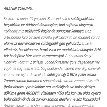
AİLENİN YORUMU:
Kızımız şu anda 10 yaşında. 8 yaşındayken
saldırganlıkları,
hırçınlıkları ve dürtüsel davranışları
,
had safhaya ulaşmıştı.
Kullandığımız
psikiyatrik ilaçlar da sonuçsuz kalmıştı
. Doz
artışlarında kısa bir süre sakinlik yakalasak ta bir müddet sonra
olumsuz davranışlar ve saldırganlık geri geliyordu.
Öyle ki
ellerimiz, bacaklarımız, tırmık ısırık ve morluklarla doluydu. Artık
tek hedefimiz bize zarar vermemesiydi.
Bu noktada Sevgi
Hanımla yollarımız birleşti. Socheck testine göre değerlendirme
yaptı ve saç testi istedi. Saç analizinden sonra önerdiği mineral-
vitamin ve diğer desteklerle
saldırganlığı % 90’a yakın azaldı.
Zaman zaman tamamen sönümlendi,
zaman zaman nüks etti.
(bakır detoksu protokolüne ara verildiğinde ve bakır çıktıkça
döküme giren
ARSENİK
yüzünden nüks söz konusu oldu, ayrıca
bakır dökümünde de zaman zaman alevlenme söz konusudur).
Aralıklı olarak saç testini tekrar veriyoruz. Ve terapi yeniden