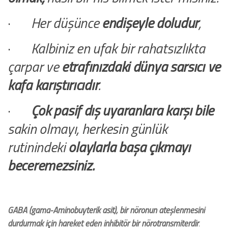
·
Her düşünce
endişeyle doludur
,
·
Kalbiniz en ufak bir rahatsızlıkta
çarpar ve
etrafınızdaki dünya sarsıcı ve
kafa karıştırıcıdır
.
·
Çok pasif dış uyaranlara karşı bile
sakin olmayı, herkesin günlük
rutinindeki
olaylarla başa çıkmayı
beceremezsiniz.
GABA (gama-Aminobuyterik asit),
bir nöronun ateşlenmesini
durdurmak için hareket eden inhibitör bir nörotransmiterdir
.