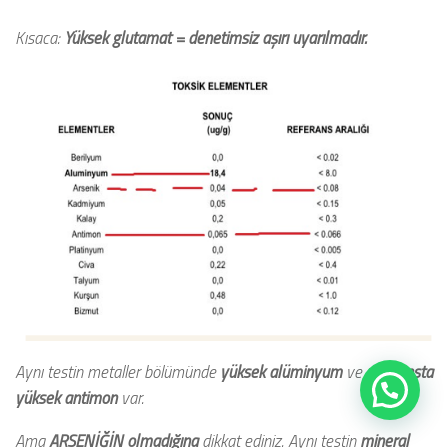
Kısaca:
Yüksek glutamat = denetimsiz aşırı uyarılmadır.
Aynı testin metaller bölümünde
yüksek alüminyum
ve
referansta
Sorularınızı bana yazabilirsiniz
yüksek antimon
var.
Ama
ARSENİĞİN
olmadığına
dikkat ediniz. Aynı testin
mineral