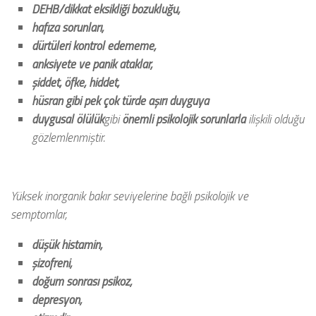
DEHB/dikkat eksikliği bozukluğu,
hafıza sorunları,
dürtüleri kontrol edememe,
anksiyete ve panik ataklar,
şiddet, öfke, hiddet,
hüsran gibi pek çok türde aşırı duyguya
duygusal ölülük
gibi
önemli psikolojik sorunlarla
ilişkili olduğu
gözlemlenmiştir.
Yüksek inorganik bakır seviyelerine bağlı psikolojik ve
semptomlar,
düşük histamin,
şizofreni,
doğum sonrası psikoz,
depresyon,