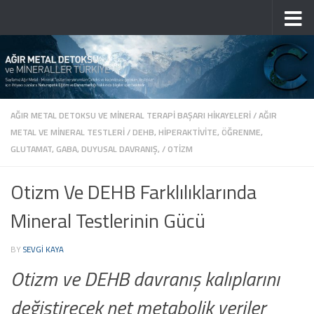
Skip to content
AĞIR METAL DETOKSU VE MINERAL TERAPI BAŞARI HIKAYELERI
/
AĞIR
METAL VE MINERAL TESTLERI
/
DEHB, HIPERAKTIVITE, ÖĞRENME,
GLUTAMAT, GABA, DUYUSAL DAVRANIŞ,
/
OTIZM
Otizm Ve DEHB Farklılıklarında
Mineral Testlerinin Gücü
BY
SEVGI KAYA
Otizm ve DEHB davranış kalıplarını
değiştirecek net metabolik veriler