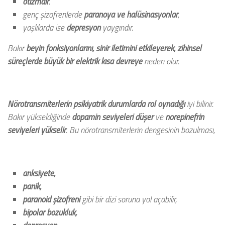
otizmdir
.
genç şizofrenlerde
paranoya ve halüsinasyonlar
,
yaşlılarda ise
depresyon
yaygındır.
Bakır
beyin fonksiyonlarını, sinir iletimini etkileyerek, zihinsel
süreçlerde
büyük bir elektrik kısa devreye
neden olur.
Nörotransmiterlerin psikiyatrik durumlarda rol oynadığı
iyi bilinir.
Bakır yükseldiğinde
dopamin seviyeleri düşer
ve
norepinefrin
seviyeleri yükselir
. Bu nörotransmiterlerin dengesinin bozulması,
anksiyete,
panik,
paranoid şizofreni
gibi bir dizi soruna yol açabilir,
bipolar bozukluk,