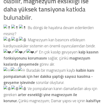
olabilir,
magnezyum eksikliği ise
daha yüksek tansiyona
katkıda
bulunabilir.
Bu döngü ile hayatına devam edenlerden
misiniz?
Magnezyum kan basıncını etkileyen
kardiyovasküler sistemin en önemli oyuncularından biridir.
En çok kasılıp gevşeyen
kalp kasının
fonksiyonunu korumasını
sağlar, çünkü
magnezyum
kaslarda gevşemede
görev alır.
Buradaki bir magnezyum kaybı
kalbin kanı
pompalamak için her dakika yaptığı sayısız kasılma -
gevşeme işlevinde
sorunlar oluşturur.
Ve pompalanan kanın damarlardan akışı için
gereken
arter esnekliği yine magnezyum ile
korunur.
Çünkü magnezyum; Damar yapısı ve içinin
kalsifiye