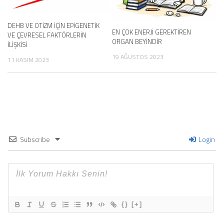
DEHB VE OTİZM İÇİN EPİGENETİK
EN ÇOK ENERJİ GEREKTİREN
VE ÇEVRESEL FAKTÖRLERİN
ORGAN BEYİNDİR
İLİŞKİSİ
19 AĞUSTOS 2023
11 KASIM 2023
Subscribe
Login
{}
[+]