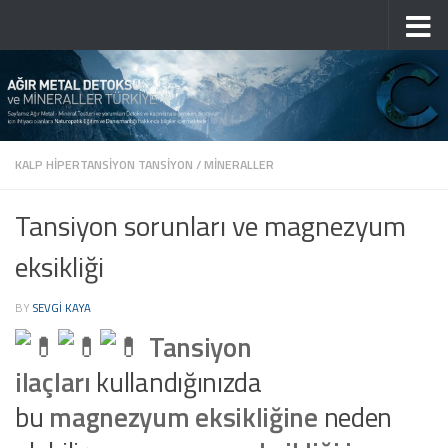
Skip to content
KALP HIPERTANSIYON TANSIYON
/
MINERALLER
Tansiyon sorunları ve magnezyum
eksikliği
BY
SEVGI KAYA
Tansiyon
ilaçları
kullandığınızda
bu
magnezyum eksikliğine
neden