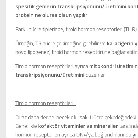
spesifik genlerin transkripsiyonunu/üretimini kon
protein ne olursa olsun yapılır
.
Farklı hücre tiplerinde, tiroid hormon reseptörleri (THR)
Örneğin, T3 hücre çekirdeğine girebilir ve
karaciğerin y
novo lipogenez) tiroid hormon reseptörüne bağlanabilir.
Tiroid hormon reseptörleri ayrıca
mitokondri üretimin
transkripsiyonunu/üretimini
düzenler.
Tiroid hormon reseptörleri
Biraz daha derine inecek olursak: Hücre çekirdeğindeki
Genellikle
kofaktör vitaminler ve mineraller
tarafınd
hormon reseptörleri ayrıca DNA’ya bağlandıklarında
yi