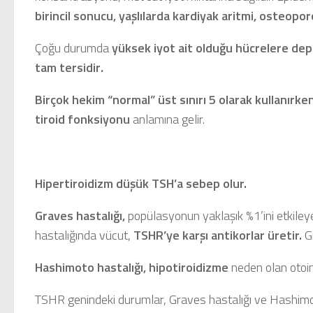
birincil sonucu, yaşlılarda kardiyak aritmi, osteopo
Çoğu durumda
yüksek iyot ait olduğu hücrelere depo
tam tersidir
.
Birçok hekim “normal” üst sınırı 5 olarak kullanırk
tiroid fonksiyonu
anlamına gelir.
Hipertiroidizm
düşük TSH’
a sebep olur.
Graves hastalığı,
popülasyonun yaklaşık %1’ini etkile
hastalığında vücut,
TSHR’ye karşı antikorlar üretir.
G
Hashimoto hastalığı,
hipotiroidizme
neden olan otoi
TSHR genindeki durumlar, Graves hastalığı ve Hashimoto t