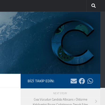
BİZİ TAKİP EDİN:
NEXT STORY
Cıva Vücudun Candida Albicans ı Öldürme
Kabiliyetini Bozar Çoğalmasını Teşvik Eder