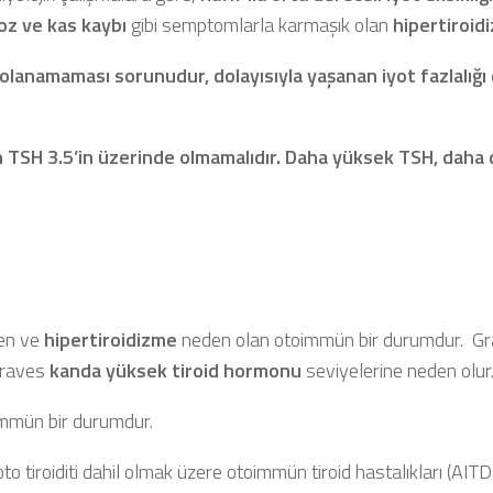
roz ve kas kaybı
gibi semptomlarla karmaşık olan
hipertiroid
lanamaması sorunudur, dolayısıyla yaşanan iyot fazlalığı 
en TSH 3.5’in üzerinde olmamalıdır. Daha yüksek TSH, daha
yen ve
hipertiroidizme
neden olan otoimmün bir durumdur. G
raves
kanda yüksek tiroid hormonu
seviyelerine neden olur
mmün bir durumdur.
iroiditi dahil olmak üzere otoimmün tiroid hastalıkları (AITD) 