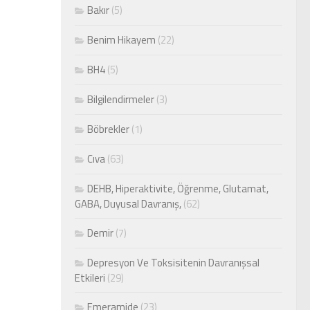
Bakır
(5)
Benim Hikayem
(22)
BH4
(5)
Bilgilendirmeler
(3)
Böbrekler
(1)
Cıva
(63)
DEHB, Hiperaktivite, Öğrenme, Glutamat,
GABA, Duyusal Davranış,
(62)
Demir
(7)
Depresyon Ve Toksisitenin Davranışsal
Etkileri
(29)
Emeramide
(23)