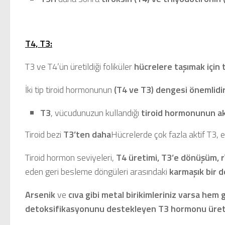
T4, T3:
T3 ve T4’ün üretildiği foliküler
hücrelere taşımak için t
İki tip tiroid hormonunun
(T4 ve T3) dengesi önemlidir
T3
, vücudunuzun kullandığı
tiroid hormonunun akt
Tiroid bezi
T3’ten daha
Hücrelerde çok fazla aktif T3, e
Tiroid hormon seviyeleri,
T4 üretimi, T3’e dönüşüm, r
eden geri besleme döngüleri arasındaki
karmaşık bir 
Arsenik
ve
cıva gibi metal birikimleriniz varsa
hem g
detoksifikasyonunu destekleyen T3 hormonu üre