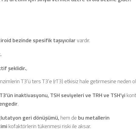
iroid bezinde spesifik taşıyıcılar
vardır.
.
if şeklidir.
,
nzimlerin T3’ü ters T3’e (rT3) etkisiz hale getirmesine neden ol
T3’ün inaktivasyonu, TSH seviyeleri ve TRH ve TSH’yi
kont
dengedir
.
lutatyon geri dönüşümü,
hem de
bu metallerin
timi
kofaktörlerin tükenmesi riski ile aksar.