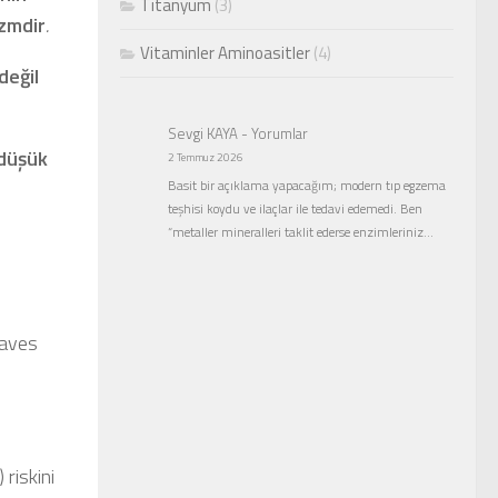
Titanyum
(3)
izmdir
.
Vitaminler Aminoasitler
(4)
değil
Sevgi KAYA
-
Yorumlar
 düşük
2 Temmuz 2026
Basit bir açıklama yapacağım; modern tıp egzema
teşhisi koydu ve ilaçlar ile tedavi edemedi. Ben
“metaller mineralleri taklit ederse enzimleriniz…
raves
.
riskini