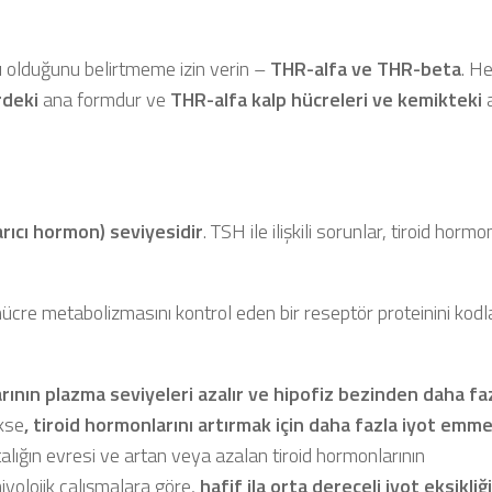
ü
olduğunu belirtmeme izin verin –
THR-alfa ve THR-beta
. He
rdeki
ana formdur ve
THR-alfa kalp hücreleri ve kemikteki
arıcı hormon) seviyesidir
. TSH ile ilişkili sorunlar, tiroid horm
hücre metabolizmasını kontrol eden bir reseptör proteinini kodl
ının plazma seviyeleri azalır
ve hipofiz bezinden daha fa
ikse
, tiroid hormonlarını artırmak için daha fazla iyot emm
talığın evresi ve artan veya azalan tiroid hormonlarının
iyolojik çalışmalara göre,
hafif ila orta dereceli iyot eksikliğ