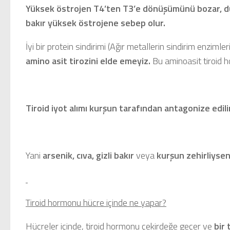
Yüksek östrojen T4’ten T3’e dönüşümünü bozar, düşü
bakır yüksek östrojene sebep olur.
İyi bir protein sindirimi (Ağır metallerin sindirim enziml
amino asit tirozini elde emeyiz.
Bu aminoasit tiroid ho
Tiroid iyot alımı
kurşun
tarafından antagonize edili
Yani
arsenik, cıva, gizli bakır
veya
kurşun
zehirliysen
Tiroid hormonu hücre içinde ne yapar?
Hücreler içinde, tiroid hormonu çekirdeğe geçer ve
bir