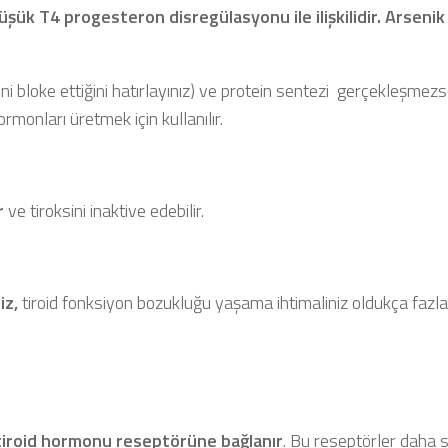
k T4 progesteron disregülasyonu ile ilişkilidir. Arsenik
erini bloke ettiğini hatırlayınız) ve protein sentezi gerçekleşmezs
rmonları üretmek için kullanılır.
r
ve tiroksini inaktive edebilir.
iz,
tiroid fonksiyon bozukluğu yaşama ihtimaliniz oldukça fazlad
 tiroid hormonu reseptörüne bağlanır
. Bu reseptörler daha 