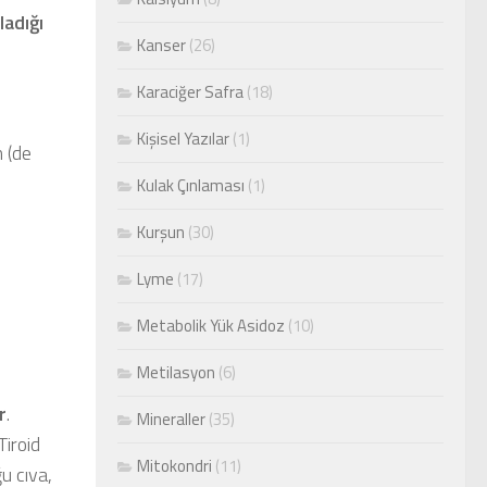
ladığı
Kanser
(26)
Karaciğer Safra
(18)
Kişisel Yazılar
(1)
 (de
Kulak Çınlaması
(1)
n
Kurşun
(30)
Lyme
(17)
Metabolik Yük Asidoz
(10)
Metilasyon
(6)
r
.
Mineraller
(35)
 Tiroid
Mitokondri
(11)
u cıva,