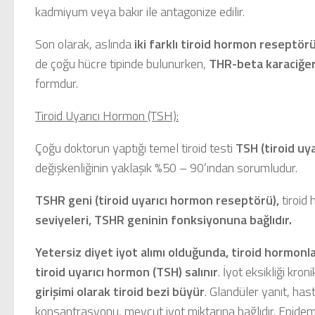
kadmiyum veya bakır ile antagonize edilir.
Son olarak, aslında
iki farklı tiroid hormon reseptör
de çoğu hücre tipinde bulunurken,
THR-beta karaciğe
formdur.
Tiroid Uyarıcı Hormon (TSH):
Çoğu doktorun yaptığı temel tiroid testi
TSH (tiroid uy
değişkenliğinin yaklaşık %50 – 90’ından sorumludur.
TSHR geni (tiroid uyarıcı hormon reseptörü),
tiroid 
seviyeleri, TSHR geninin fonksiyonuna bağlıdır.
Yetersiz diyet iyot alımı
olduğunda, tiroid hormonlar
tiroid uyarıcı hormon (TSH) salınır
. İyot eksikliği kron
girişimi olarak tiroid bezi büyür
. Glandüler yanıt, has
konsantrasyonu, mevcut iyot miktarına bağlıdır. Epidem