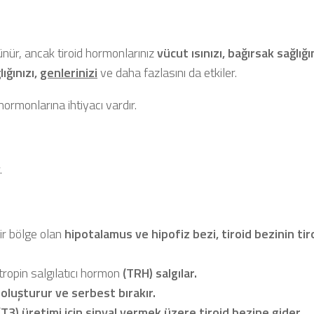
nür, ancak tiroid hormonlarınız
vücut ısınızı, bağırsak sağlığın
lığınızı,
genlerinizi
ve daha fazlasını da etkiler.
rmonlarına ihtiyacı vardır.
.
ir bölge olan
hipotalamus ve hipofiz bezi, tiroid bezinin tir
tropin salgılatıcı hormon
(TRH) salgılar.
oluşturur ve serbest bırakır.
(T3) üretimi için sinyal vermek üzere tiroid bezine gider.