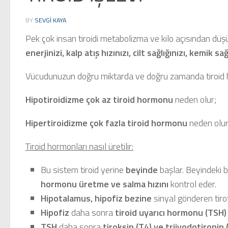
BY
SEVGI KAYA
Pek çok insan tiroidi metabolizma ve kilo açısından düşü
enerjinizi, kalp atış hızınızı, cilt sağlığınızı, kemik sağ
Vücudunuzun doğru miktarda ve doğru zamanda tiroid ho
Hipotiroidizme
çok az tiroid hormonu
neden olur;
Hipertiroidizme
çok fazla tiroid hormonu
neden olur
Tiroid hormonları nasıl üretilir:
Bu sistem tiroid yerine
beyinde
başlar. Beyindeki b
hormonu üretme ve salma hızını
kontrol eder.
Hipotalamus, hipofiz bezine
sinyal gönderen tiro
Hipofiz
daha sonra
tiroid uyarıcı hormonu (TSH) 
TSH
daha sonra
tiroksin (T4) ve triiyodotironin 