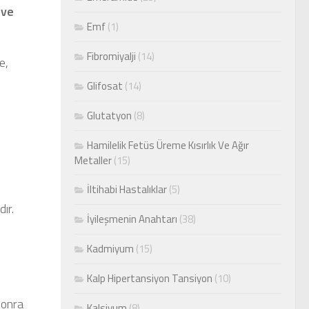
 ve
Emf
(1)
Fibromiyalji
(14)
e,
Glifosat
(14)
Glutatyon
(8)
Hamilelik Fetüs Üreme Kısırlık Ve Ağır
Metaller
(15)
İltihabi Hastalıklar
(5)
ır.
İyileşmenin Anahtarı
(38)
Kadmiyum
(15)
Kalp Hipertansiyon Tansiyon
(10)
sonra
Kalsiyum
(8)