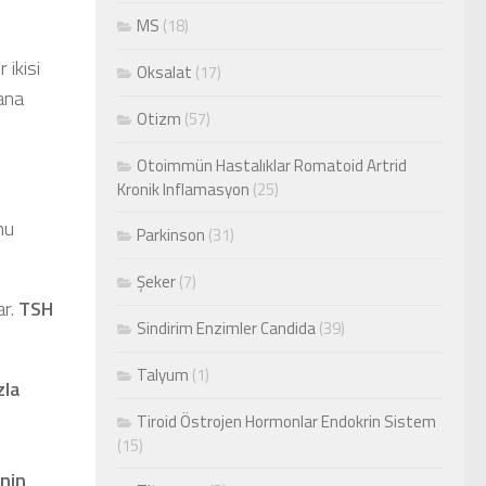
MS
(18)
r ikisi
Oksalat
(17)
ana
Otizm
(57)
Otoimmün Hastalıklar Romatoid Artrid
Kronik Inflamasyon
(25)
onu
Parkinson
(31)
Şeker
(7)
ar.
TSH
Sindirim Enzimler Candida
(39)
Talyum
(1)
zla
e
Tiroid Östrojen Hormonlar Endokrin Sistem
(15)
inin