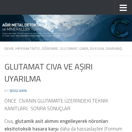
Skip to content
DEHB, HIPERAKTIVITE, ÖĞRENME, GLUTAMAT, GABA, DUYUSAL DAVRANIŞ,
GLUTAMAT CIVA VE AŞIRI
UYARILMA
BY
SEVGI KAYA
ÖNCE CIVANIN GLUTAMATE ÜZERİNDEKİ TEKNİK
KANITLARI; SONRA SONUÇLAR
Cıva,
glutamik asit alımını engelleyerek
nöronları
eksitotoksik hasara karşı
daha da hassaslaştırır (Fonnum