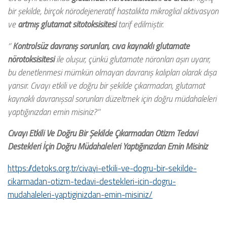
bir şekilde, birçok nörodejeneratif hastalıkta mikroglial aktivasyon
ve
artmış glutamat sitotoksisitesi
tarif edilmiştir.
‘’
Kontrolsüz davranış sorunları,
cıva kaynaklı glutamate
nörotoksisitesi
ile oluşur, çünkü glutamate nöronları aşırı uyarır,
bu denetlenmesi mümkün olmayan davranış kalıpları olarak dışa
yansır. Cıvayı etkili ve doğru bir şekilde çıkarmadan, glutamat
kaynaklı davranışsal sorunları düzeltmek için doğru müdahaleleri
yaptığınızdan emin misiniz?’’
Cıvayı Etkili Ve Doğru Bir Şekilde Çıkarmadan Otizm Tedavi
Destekleri İçin Doğru Müdahaleleri Yaptığınızdan Emin Misiniz
https://detoks.org.tr/civayi-etkili-ve-dogru-bir-sekilde-
cikarmadan-otizm-tedavi-destekleri-icin-dogru-
mudahaleleri-yaptiginizdan-emin-misiniz/