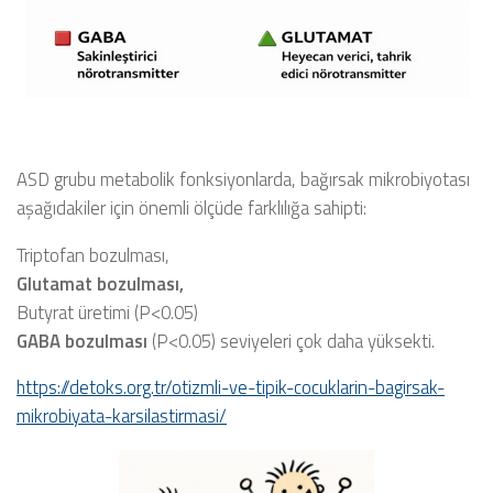
ASD grubu metabolik fonksiyonlarda, bağırsak mikrobiyotası
aşağıdakiler için önemli ölçüde farklılığa sahipti:
Triptofan bozulması,
Glutamat bozulması,
Butyrat üretimi (P<0.05)
GABA bozulması
(P<0.05) seviyeleri çok daha yüksekti.
https://detoks.org.tr/otizmli-ve-tipik-cocuklarin-bagirsak-
mikrobiyata-karsilastirmasi/