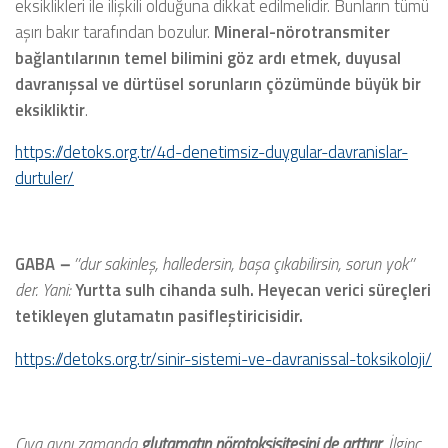
eksiklikleri ile ilişkili olduğuna dikkat edilmelidir. Bunların tümü
aşırı bakır tarafından bozulur.
Mineral-nörotransmiter
bağlantılarının temel bilimini göz ardı etmek, duyusal
davranışsal ve dürtüsel sorunların çözümünde büyük bir
eksikliktir
.
https://detoks.org.tr/4d-denetimsiz-duygular-davranislar-
durtuler/
GABA
–
’’dur sakinleş, halledersin, başa çıkabilirsin, sorun yok’’
der. Yani:
Yurtta sulh cihanda sulh. Heyecan verici süreçleri
tetikleyen glutamatın pasifleştiricisidir.
https://detoks.org.tr/sinir-sistemi-ve-davranissal-toksikoloji/
Cıva aynı zamanda
glutamatın nörotoksisitesini de arttırır
. İlginç