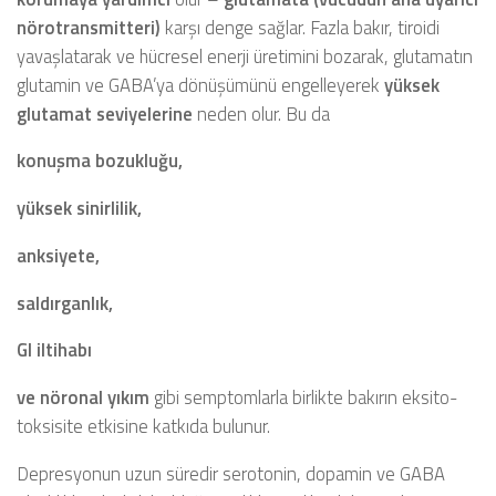
nörotransmitteri)
karşı denge sağlar. Fazla bakır, tiroidi
yavaşlatarak ve hücresel enerji üretimini bozarak, glutamatın
glutamin ve GABA’ya dönüşümünü engelleyerek
yüksek
glutamat seviyelerine
neden olur. Bu da
konuşma bozukluğu,
yüksek sinirlilik,
anksiyete,
saldırganlık,
GI iltihabı
ve nöronal yıkım
gibi semptomlarla birlikte bakırın eksito-
toksisite etkisine katkıda bulunur.
Depresyonun uzun süredir serotonin, dopamin ve GABA