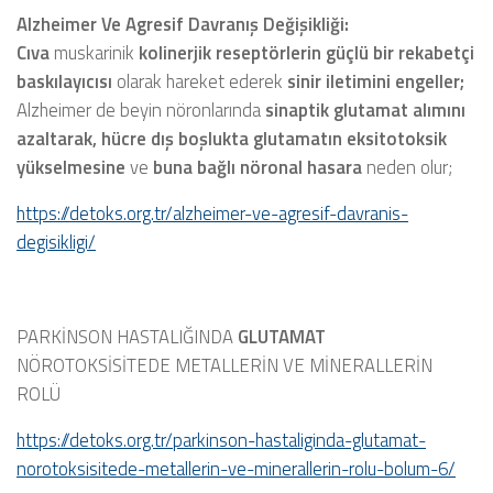
Alzheimer Ve Agresif Davranış Değişikliği:
Cıva
muskarinik
kolinerjik reseptörlerin güçlü bir rekabetçi
baskılayıcısı
olarak hareket ederek
sinir iletimini engeller;
Alzheimer de beyin nöronlarında
sinaptik glutamat alımını
azaltarak, hücre dış boşlukta glutamatın eksitotoksik
yükselmesine
ve
buna bağlı nöronal hasara
neden olur;
https://detoks.org.tr/alzheimer-ve-agresif-davranis-
degisikligi/
PARKİNSON HASTALIĞINDA
GLUTAMAT
NÖROTOKSİSİTEDE METALLERİN VE MİNERALLERİN
ROLÜ
https://detoks.org.tr/parkinson-hastaliginda-glutamat-
norotoksisitede-metallerin-ve-minerallerin-rolu-bolum-6/