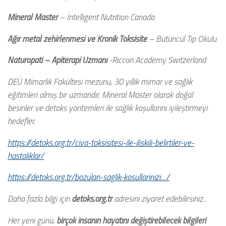
Mineral Master
– İntelligent Nutrition Canada
Ağır metal zehirlenmesi ve Kronik Toksisite
– Bütüncül Tıp Okulu
Naturopati – Apiterapi Uzmanı
-Riccon Academy Switzerland
DEÜ Mimarlık Fakültesi mezunu, 30 yıllık mimar ve sağlık
eğitimleri almış bir uzmandır. Mineral Master olarak doğal
besinler ve detoks yöntemleri ile sağlık koşullarını iyileştirmeyi
hedefler.
https://detoks.org.tr/civa-toksisitesi-ile-iliskili-belirtiler-ve-
hastaliklar/
https://detoks.org.tr/bozulan-saglik-kosullarinizi…/
Daha fazla bilgi için
detoks.org.tr
adresini ziyaret edebilirsiniz..
Her yeni günü,
birçok insanın hayatını değiştirebilecek bilgileri