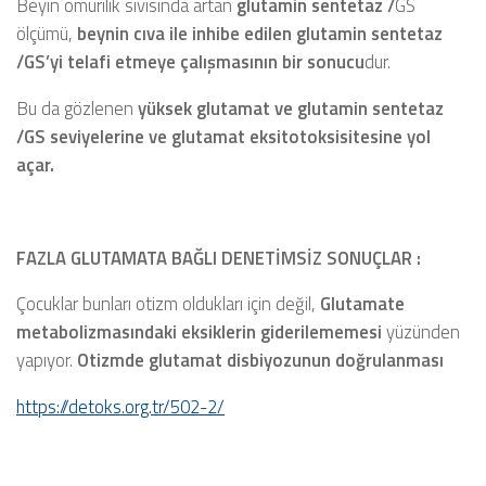
Beyin omurilik sıvısında artan
glutamin sentetaz /
GS
ölçümü,
beynin cıva ile inhibe edilen glutamin sentetaz
/GS’yi telafi etmeye çalışmasının bir sonucu
dur.
Bu da gözlenen
yüksek glutamat ve glutamin sentetaz
/GS seviyelerine ve glutamat eksitotoksisitesine yol
açar.
FAZLA GLUTAMATA BAĞLI DENETİMSİZ SONUÇLAR :
Çocuklar bunları otizm oldukları için değil,
Glutamate
metabolizmasındaki eksiklerin giderilememesi
yüzünden
yapıyor.
Otizmde glutamat disbiyozunun doğrulanması
https://detoks.org.tr/502-2/