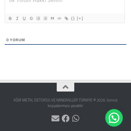
{}
[+]
0
YORUM
AĞIR METAL DETOKSU VE MİNERALLER TÜRKİYE © 2026. İzinsiz
kopyalanması yasaktır