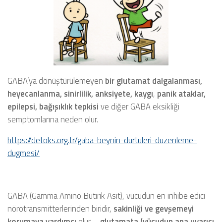
GABA’ya dönüştürülemeyen
bir glutamat dalgalanması,
heyecanlanma, sinirlilik, anksiyete, kaygı
,
panik ataklar,
epilepsi, bağışıklık tepkisi
ve diğer GABA eksikliği
semptomlarına neden olur.
https://detoks.org.tr/gaba-beynin-durtuleri-duzenleme-
dugmesi/
GABA (Gamma Amino Butirik Asit), vücudun en inhibe edici
nörotransmitterlerinden biridir,
sakinliği ve gevşemeyi
korumaya yardımcı
olur –
glutamata (vücudun ana uyarıcı